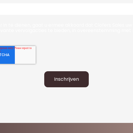
r in te dienen, gaat u ermee akkoord dat Clofers Sales u
evante vervolgacties te bieden, in overeenstemming met