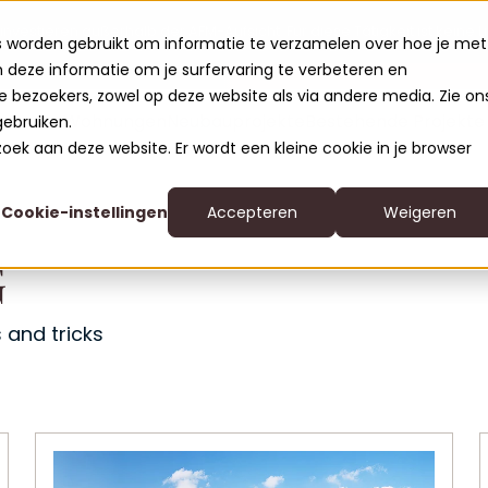
 investieren außerhalb der AFM-Aufsicht. Für diese Tätigkeit ist keine L
s worden gebruikt om informatie te verzamelen over hoe je met
deze informatie om je surfervaring te verbeteren en
Gehen Sie zu
clofers.com
 bezoekers, zowel op deze website als via andere media. Zie on
Wohnungen
Neubauprojekte
Bestehende Projekte
gebruiken.
ezoek aan deze website. Er wordt een kleine cookie in je browser
Cookie-instellingen
Accepteren
Weigeren
G
Leisure Lodges Je
Relax Residences
 and tricks
Active Apartment
Nature Chalets 