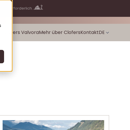
izenz erforderlich.
sales@clofers.com
s
Clofers Valvora
Mehr über Clofers
Kontakt
DE
EN
nig
Blogs
NL-NL
 Rattendorf
Uber uns
s Sonnleitn
Obermöschach