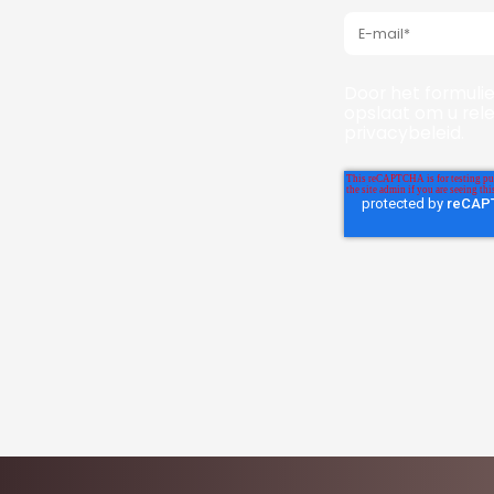
Door het formulie
opslaat om u rel
privacybeleid.