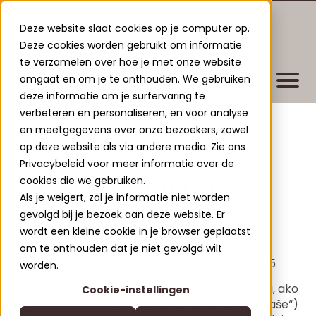
Deze website slaat cookies op je computer op.
Deze cookies worden gebruikt om informatie
te verzamelen over hoe je met onze website
omgaat en om je te onthouden. We gebruiken
deze informatie om je surfervaring te
verbeteren en personaliseren, en voor analyse
en meetgegevens over onze bezoekers, zowel
Bydlisko
op deze website als via andere media. Zie ons
Nové stavebné projekty
Privacybeleid voor meer informatie over de
ZÁSADY OCHRANY
cookies die we gebruiken.
Existujúce projekty
Als je weigert, zal je informatie niet worden
Leisure Lodges Jenig
OSOBNÝCH ÚDAJOV
gevolgd bij je bezoek aan deze website. Er
Clofers Valvora
wordt een kleine cookie in je browser geplaatst
Relax Residences Rattendorf
Viac o Clofers
om te onthouden dat je niet gevolgd wilt
Active Apartments Sonnleitn
Dátum nadobudnutia účinnosti:
08.04.2025
Kto sme
worden.
Kontakt
Tieto zásady ochrany osobných údajov opisujú, ako
Nature Chalets Obermöschach
Cookie-instellingen
Blogy
SK
spoločnosť Clofers Sales („my“, „nás“ alebo „naše“)