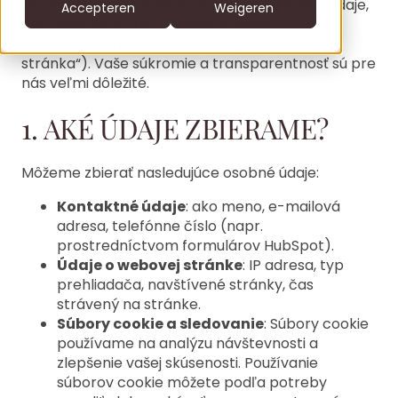
zhromažďuje, používa a chráni vaše osobné údaje,
CS
Accepteren
Weigeren
keď navštívite našu webovú stránku
DE
https://cloferssales.com
(ďalej len „webová
stránka“). Vaše súkromie a transparentnosť sú pre
clofers.com
EN
nás veľmi dôležité.
Bel +31 6 22805996
office@clofers.com
NL
1. AKÉ ÚDAJE ZBIERAME?
SL
Môžeme zbierať nasledujúce osobné údaje:
Kontaktné údaje
: ako meno, e-mailová
adresa, telefónne číslo (napr.
prostredníctvom formulárov HubSpot).
Údaje o webovej stránke
: IP adresa, typ
prehliadača, navštívené stránky, čas
strávený na stránke.
Súbory cookie a sledovanie
: Súbory cookie
používame na analýzu návštevnosti a
zlepšenie vašej skúsenosti. Používanie
súborov cookie môžete podľa potreby