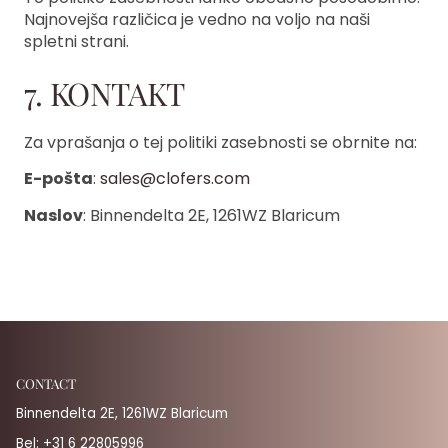
Najnovejša različica je vedno na voljo na naši
spletni strani.
7. KONTAKT
Za vprašanja o tej politiki zasebnosti se obrnite na:
E-pošta
:
sales@clofers.com
Naslov
: Binnendelta 2E, 1261WZ Blaricum
CONTACT
Binnendelta 2E, 1261WZ Blaricum
Bel:
+31 6 22805996