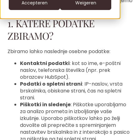
stran“). Vaši zasebnosti in preglednosti pripisujemo
CS
Accepteren
Weigeren
velik pomen.
DE
1. KATERE PODATKE
clofers.com
EN
Bel +31 6 22805996
ZBIRAMO?
office@clofers.com
NL
SK
Zbiramo lahko naslednje osebne podatke:
Kontaktni podatki
: kot so ime, e-poštni
naslov, telefonska številka (npr. prek
obrazcev HubSpot).
Podatki o spletni strani
: IP-naslov, vrsta
brskalnika, obiskane strani, čas na spletni
strani.
Piškotki in sledenje
: Piškotke uporabljamo
za analizo prometa in izboljšanje vaše
izkušnje. Uporabo piškotkov lahko po želji
dovolite ali preprečite s spreminjanjem
nastavitev brskalnika in z interakcijo s pasico
za piškotke na tej spletni strani.