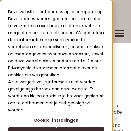
Deze website slaat cookies op je computer op.
Deze cookies worden gebruikt om informatie
te verzamelen over hoe je met onze website
omgaat en om je te onthouden. We gebruiken
deze informatie om je surfervaring te
verbeteren en personaliseren, en voor analyse
en meetgegevens over onze bezoekers, zowel
Bydlisko
op deze website als via andere media. Zie ons
Nové stavebné projekty
Privacybeleid voor meer informatie over de
POLITIKA ZASEBNOSTI
cookies die we gebruiken.
Existujúce projekty
Als je weigert, zal je informatie niet worden
Leisure Lodges Jenig
gevolgd bij je bezoek aan deze website. Er
Clofers Valvora
Datum veljavnosti:
08.04.2025
wordt een kleine cookie in je browser geplaatst
Relax Residences Rattendorf
Viac o Clofers
om te onthouden dat je niet gevolgd wilt
Ta politika zasebnosti opisuje, kako Clofers Sales
Active Apartments Sonnleitn
Kto sme
worden.
(„mi“, „nas“ ali „naš“) zbira, uporablja in varuje vaše
Kontakt
osebne podatke, ko obiščete našo spletno stran
Nature Chalets Obermöschach
Cookie-instellingen
Blogy
https://cloferssales.com
(v nadaljevanju „spletna
SL