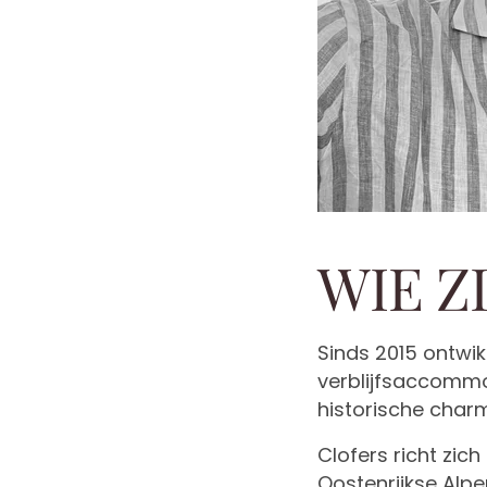
WIE ZI
Sinds 2015 ontwi
verblijfsaccommod
historische char
Clofers richt zic
Oostenrijkse Alp