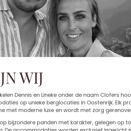
JN WIJ
kkelen Dennis en Lineke onder de naam Clofers h
aties op unieke berglocaties in Oostenrijk. Elk p
me met moderne luxe en wordt met zorg gerenoveer
h op bijzondere panden met karakter, gelegen op to
en. De accommodaties worden exclusief ingericht