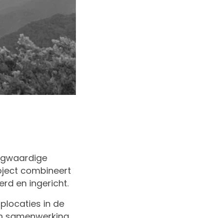
oogwaardige
roject combineert
d en ingericht.
plocaties in de
 in samenwerking