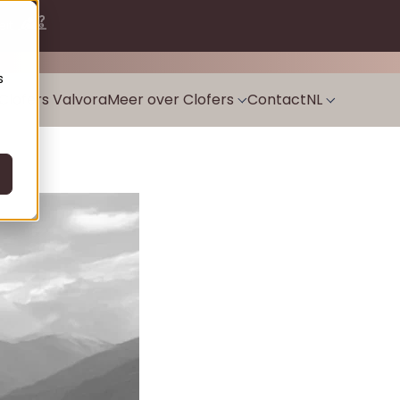
eit.
sales@clofers.com
s
Clofers Valvora
Meer over Clofers
Contact
NL
CS
g
Blogs
DE
attendorf
Wie zijn wij
EN
Sonnleitn
SK
bermöschach
SL