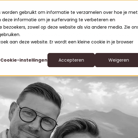
U belegt buiten AFM-toezicht. Geen vergunningplicht voor deze activit
s worden gebruikt om informatie te verzamelen over hoe je met
deze informatie om je surfervaring te verbeteren en
.com
 bezoekers, zowel op deze website als via andere media. Zie on
Woningen
Nieuwbouwprojecten
Bestaande projecten
gebruiken.
ezoek aan deze website. Er wordt een kleine cookie in je browser
Cookie-instellingen
Accepteren
Weigeren
Leisure Lodges Jeni
Relax Residences R
Active Apartments 
Nature Chalets O