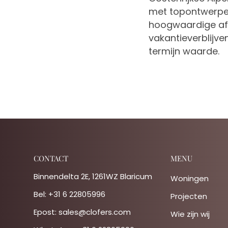
met topontwerper 
hoogwaardige afw
vakantieverblijve
termijn waarde.
CONTACT
MENU
Binnendelta 2E, 1261WZ Blaricum
Woningen
Bel:
+31 6 22805996
Projecten
Epost:
sales@clofers.com
Wie zijn wij