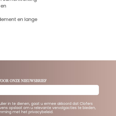
 en
ndement en lange
 VOOR ONZE NIEUWSBRIEF
lier in te dienen, gaat u ermee akkoord dat Clofers
ens opslaat om u relevante vervolgacties te bieden,
mming met het privacybeleid.